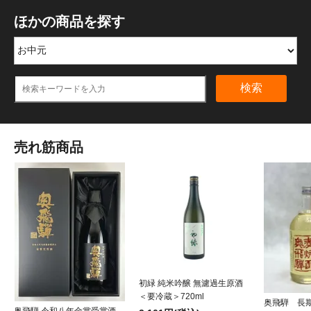
ほかの商品を探す
検索
売れ筋商品
初緑 純米吟醸 無濾過生原酒
＜要冷蔵＞720ml
奥飛騨 長
奥飛騨 令和八年金賞受賞酒