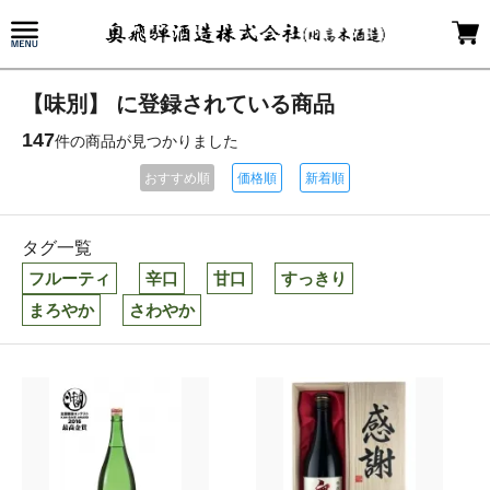
【味別】 に登録されている商品
147
件の商品が見つかりました
おすすめ順
価格順
新着順
タグ一覧
フルーティ
辛口
甘口
すっきり
まろやか
さわやか