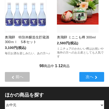
奥飛騨 特別本醸造生貯蔵酒
奥飛騨 ミニこも樽 300ml
300ｍｌ 5本セット
2,580円(税込)
3,100円(税込)
ミニチュアのかわいい樽はお祝いや
海外の方へのお土産としても人気で
毎日お酒を楽しみたい、あの方へ♪
す
98
1
12
商品中
-
商品
前へ
次へ
ほかの商品を探す