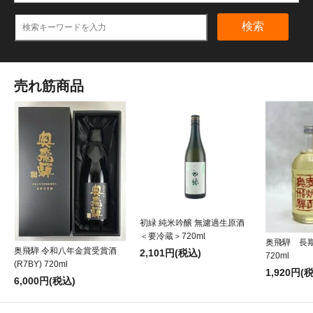
検索
売れ筋商品
初緑 純米吟醸 無濾過生原酒
＜要冷蔵＞720ml
奥飛騨 長
奥飛騨 令和八年金賞受賞酒
2,101円(税込)
720ml
(R7BY) 720ml
1,920円(
6,000円(税込)