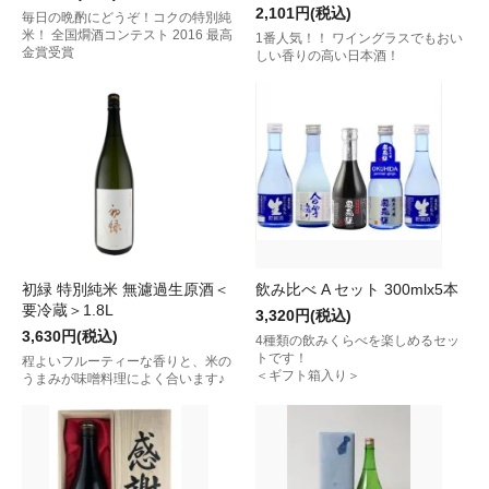
2,101円(税込)
毎日の晩酌にどうぞ！コクの特別純
米！ 全国燗酒コンテスト 2016 最高
1番人気！！ ワイングラスでもおい
金賞受賞
しい香りの高い日本酒！
初緑 特別純米 無濾過生原酒＜
飲み比べ A セット 300mlx5本
要冷蔵＞1.8L
3,320円(税込)
3,630円(税込)
4種類の飲みくらべを楽しめるセッ
トです！
程よいフルーティーな香りと、米の
＜ギフト箱入り＞
うまみが味噌料理によく合います♪