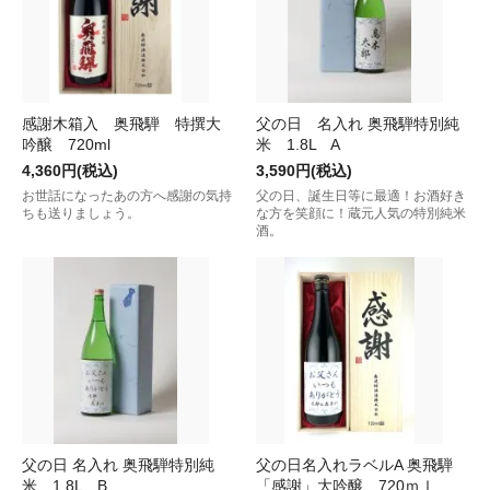
感謝木箱入 奥飛騨 特撰大
父の日 名入れ 奥飛騨特別純
吟醸 720ml
米 1.8L A
4,360円(税込)
3,590円(税込)
お世話になったあの方へ感謝の気持
父の日、誕生日等に最適！お酒好き
ちも送りましょう。
な方を笑顔に！蔵元人気の特別純米
酒。
父の日 名入れ 奥飛騨特別純
父の日名入れラベルA 奥飛騨
米 1.8L B
「感謝」大吟醸 720ｍｌ