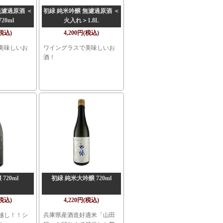
無濾過原酒 ＜
初緑 純米吟醸 無濾過原酒 ＜
20ml
火入れ＞1.8L
(税込)
4,200円(税込)
美味しいお
ワイングラスで美味しいお
酒！
720ml
初緑 純米大吟醸 720ml
(税込)
4,220円(税込)
越し！！シ
兵庫県産酒造好適米「山田