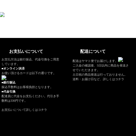
お支払いについて
配送について
お支払方法は銀行振込、代金引換をご用意
配送はヤマト便でお届けします。
しています。
ご入金の確認後、5日以内に商品を発送さ
■オンライン決済
せていただきます。
お使い頂けるカードは以下の通りです。
土日祝の商品発送は行っておりません。
送料・お届け日など、
詳しくはコチラ
■銀行振込
振込手数料はお客様負担となります。
■代金引換
配達員に代金をお支払ください。代引き手
数料は330円です。
お支払いについて
詳しくはコチラ