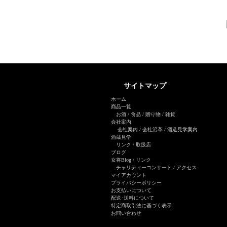
サイトマップ
ホーム
商品一覧
お酒
/
食品
/
贈り物
/
雑貨
会社案内
会社案内
/
会社沿革
/
酒造見学案内
酒蔵見学
リンク
/
取扱店
ブログ
女将Blog
/ リンク
チャリティーコンサート
/
アクセス
マイアカウント
プライバシーポリシー
お支払いについて
配送･送料について
特定商取引法に基づく表示
お問い合わせ