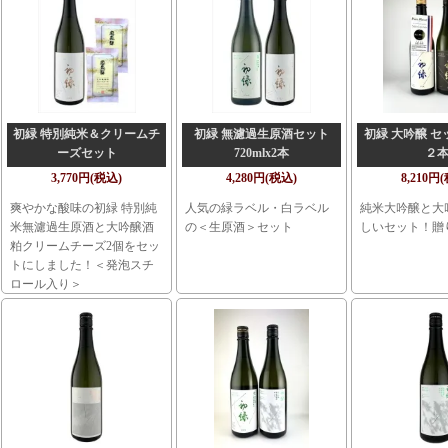
初緑 特別純米＆クリームチ
初緑 無濾過生原酒セット
初緑 大吟醸 セット
ーズセット
720mlx2本
２
3,770円(税込)
4,280円(税込)
8,210円
爽やかな酸味の初緑 特別純
人気の緑ラベル・白ラベル
純米大吟醸と大
米無濾過生原酒と大吟醸酒
の＜生原酒＞セット
しいセット！贈
粕クリームチーズ2個をセッ
トにしました！＜発泡スチ
ロール入り＞