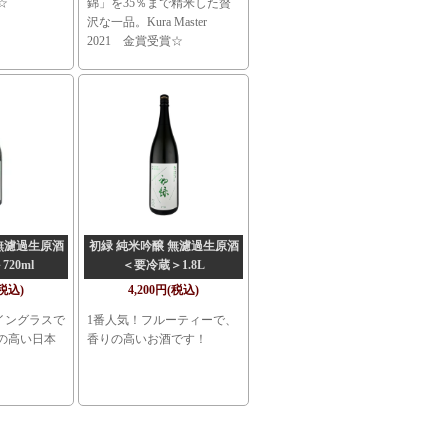
☆
錦」を35％まで精米した贅
沢な一品。Kura Master
2021 金賞受賞☆
無濾過生原酒
初緑 純米吟醸 無濾過生原酒
20ml
＜要冷蔵＞1.8L
(税込)
4,200円(税込)
イングラスで
1番人気！フルーティーで、
の高い日本
香りの高いお酒です！