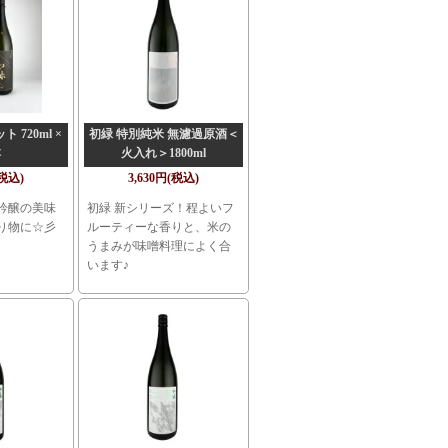
 720ml ×
初緑 特別純米 無濾過原酒＜
本
火入れ＞1800ml
(税込)
3,630円(税込)
吟醸の美味
初緑 新シリーズ！程よいフ
り物に☆彡
ルーティーな香りと、米の
うまみが味噌料理によく合
います♪