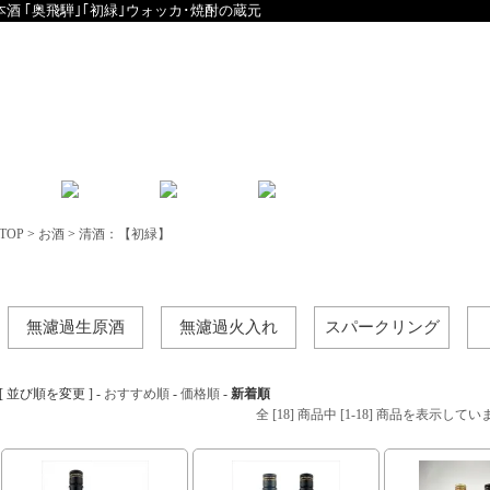
本酒 ｢奥飛騨｣｢初緑｣ウォッカ･焼酎の蔵元
English
中文
TOP
>
お酒
>
清酒：【初緑】
清酒：【初緑】
無濾過生原酒
無濾過火入れ
スパークリング
[ 並び順を変更 ] -
おすすめ順
-
価格順
-
新着順
全 [18] 商品中 [1-18] 商品を表示してい