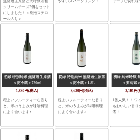
無濾過生原酒と大吟醸酒粕
やすいスパークリング！
ャープな切れ味
クリームチーズ2個をセット
にしました！＜発泡スチロ
ール入り＞
初緑 特別純米 無濾過生原酒
初緑 特別純米 無濾過生原酒
初緑 純米吟醸 
＜要冷蔵＞720ml
＜要冷蔵＞1.8L
＜要冷蔵＞7
1,830円(税込)
3,630円(税込)
2,101円
程よいフルーティーな香り
程よいフルーティーな香り
1番人気！！ ワ
と、米のうまみが味噌料理
と、米のうまみが味噌料理
もおいしい香り
によく合います♪
によく合います♪
酒！