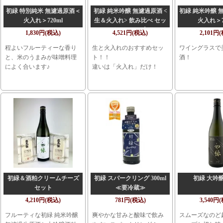
初緑 特別純米 無濾過原酒＜
初緑 純米吟醸 無濾過原酒 <
初緑 純米吟醸 
火入れ＞720ml
生＆火入れ> 飲み比べ セッ
火入れ＞7
ト 720mlx2本
1,830円(税込)
4,521円(税込)
2,101円
程よいフルーティーな香り
生と火入れのおすすめセッ
ワイングラスで
と、米のうまみが味噌料理
ト！！
酒！
によく合います♪
違いは「火入れ」だけ！
初緑＆酒粕クリームチーズ
初緑 スパークリング 300ml
初緑 大吟醸 
セット
≪要冷蔵≫
4,210円(税込)
781円(税込)
3,540円
フルーティな初緑 純米吟醸
爽やかな甘みと酸味で飲み
スムーズなのど