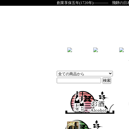
創業享保五年(1720年)―――― 飛騨の日
商品検索