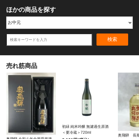
ほかの商品を探す
検索
売れ筋商品
初緑 純米吟醸 無濾過生原酒
＜要冷蔵＞720ml
奥飛騨 長
奥飛騨 令和八年金賞受賞酒