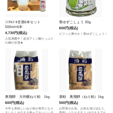
ﾉﾝｱﾙｺｰﾙ甘酒6本セット
青ゆずこしょう 30g
500ml×6本
600円(税込)
4,730円(税込)
ピリッと爽やか！青ゆずこしょう！
人気沸騰中！必須アミノ酸たっぷり
の麹の甘酒★
奥飛騨 大吟醸ねり粕 1kg
酒粕 奥飛騨（ねり粕）1kg
600円(税込)
500円(税込)
今年も美味しいねり粕が発売となり
お野菜やお魚、お肉を漬け込むと、
ました！そのまま食べておいしい大
美味しくなりますよ♪そのままでも