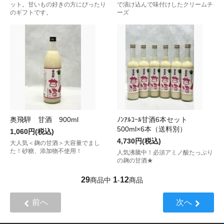
ット。甘いもの好きの方にぴったり
で漬け込んで味付けしたクリームチ
のギフトです。
ーズ
奥飛騨 甘酒 900ml
ﾉﾝｱﾙｺｰﾙ甘酒6本セット
500ml×6本（送料別）
1,060円(税込)
4,730円(税込)
大人気＜麹の甘酒＞大容量でまし
た！砂糖、添加物不使用！
人気沸騰中！必須アミノ酸たっぷり
の麹の甘酒★
29
1
12
商品中
-
商品
前へ
次へ