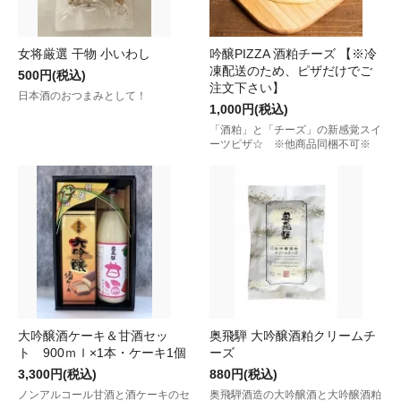
女将厳選 干物 小いわし
吟醸PIZZA 酒粕チーズ 【※冷
凍配送のため、ピザだけでご
500円(税込)
注文下さい】
日本酒のおつまみとして！
1,000円(税込)
「酒粕」と「チーズ」の新感覚スイ
ーツピザ☆ ※他商品同梱不可※
大吟醸酒ケーキ＆甘酒セッ
奥飛騨 大吟醸酒粕クリームチ
ト 900ｍｌ×1本・ケーキ1個
ーズ
3,300円(税込)
880円(税込)
ノンアルコール甘酒と酒ケーキのセ
奥飛騨酒造の大吟醸酒と大吟醸酒粕