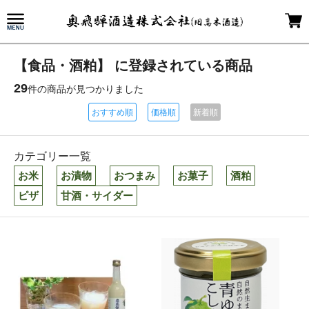
【食品・酒粕】 に登録されている商品
29
件の商品が見つかりました
おすすめ順
価格順
新着順
カテゴリー一覧
お米
お漬物
おつまみ
お菓子
酒粕
ピザ
甘酒・サイダー