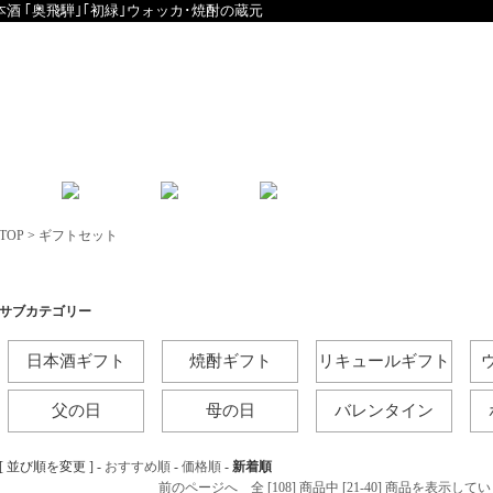
本酒 ｢奥飛騨｣｢初緑｣ウォッカ･焼酎の蔵元
English
中文
TOP
>
ギフトセット
ギフトセット
サブカテゴリー
日本酒ギフト
焼酎ギフト
リキュールギフト
父の日
母の日
バレンタイン
[ 並び順を変更 ] -
おすすめ順
-
価格順
-
新着順
前のページへ
全 [108] 商品中 [21-40] 商品を表示し