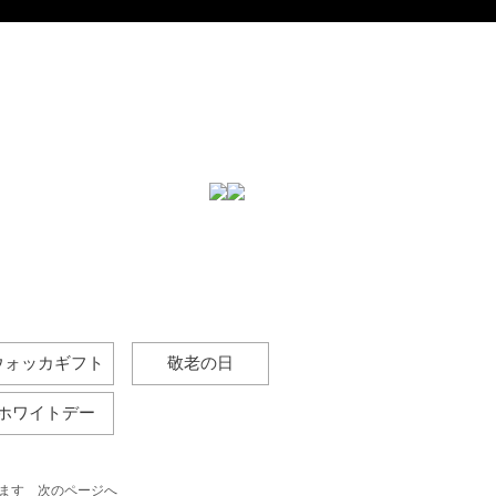
ウォッカギフト
敬老の日
ホワイトデー
ています
次のページへ