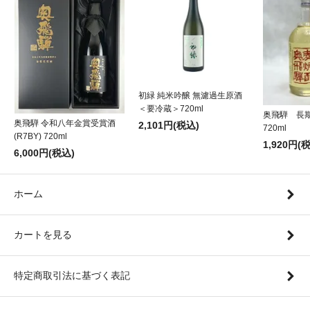
初緑 純米吟醸 無濾過生原酒
＜要冷蔵＞720ml
奥飛騨 長
奥飛騨 令和八年金賞受賞酒
2,101円(税込)
720ml
(R7BY) 720ml
1,920円(
6,000円(税込)
ホーム
カートを見る
特定商取引法に基づく表記