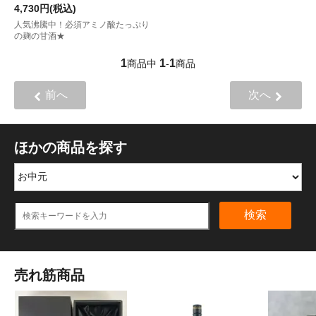
4,730円(税込)
人気沸騰中！必須アミノ酸たっぷり
の麹の甘酒★
1
1
1
商品中
-
商品
前へ
次へ
ほかの商品を探す
検索
売れ筋商品