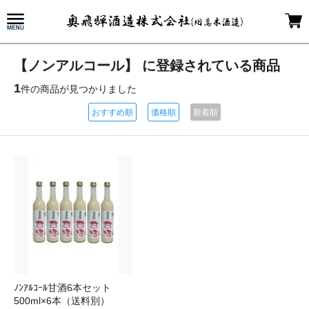
【ノンアルコール】 に登録されている商品
1
件の商品が見つかりました
おすすめ順
価格順
新着順
ﾉﾝｱﾙｺｰﾙ甘酒6本セット
500ml×6本（送料別）