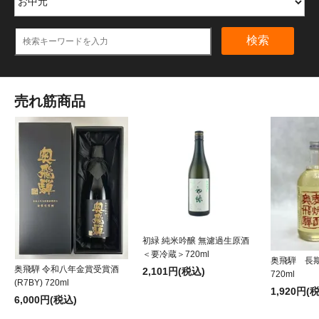
検索
売れ筋商品
初緑 純米吟醸 無濾過生原酒
＜要冷蔵＞720ml
奥飛騨 長
奥飛騨 令和八年金賞受賞酒
2,101円(税込)
720ml
(R7BY) 720ml
1,920円(
6,000円(税込)