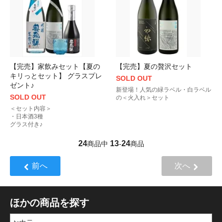
【完売】家飲みセット【夏の
【完売】夏の贅沢セット
キリっとセット】 グラスプレ
SOLD OUT
ゼント♪
新登場！人気の緑ラベル・白ラベル
SOLD OUT
の＜火入れ＞セット
＜セット内容＞
・日本酒3種
グラス付き♪
24
13
24
商品中
-
商品
前へ
次へ
ほかの商品を探す