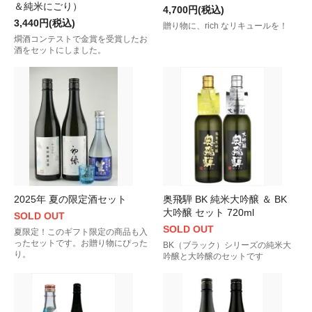
＆純米にごり）
4,700円(税込)
3,440円(税込)
贈り物に、rich なリキュールを！
燗酒コンテストで金賞を受賞したお
酒をセットにしました。
2025年 夏の限定酒セット
奥飛騨 BK 純米大吟醸 ＆ BK
大吟醸 セット 720ml
SOLD OUT
SOLD OUT
夏限定！このギフト限定の商品も入
ったセットです。お贈り物にぴった
BK（ブラック）シリーズの純米大
り。
吟醸と大吟醸のセットです