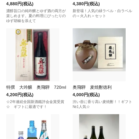
4,880円(税込)
4,380円(税込)
濃醇旨口の純吟醸とゆず酒の両方が
新登場！人気の緑ラベル・白ラベル
楽しめます。夏の料理にぴったりの
の＜火入れ＞セット
ゆず胡椒を添えて
特撰 大吟醸 奥飛騨 720ml
奥飛騨 麦焼酎徳利
4,200円(税込)
4,000円(税込)
☆2年連続全国新酒鑑評会金賞受賞
渋い壺に香り高い麦焼酎！！ギフト
☆ ギフトに最適です！
№1人気☆