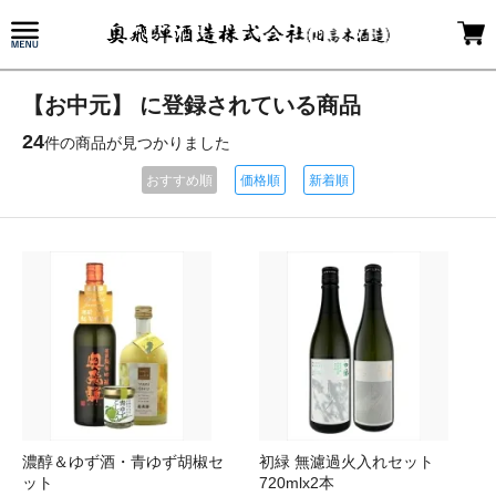
【お中元】 に登録されている商品
24
件の商品が見つかりました
おすすめ順
価格順
新着順
濃醇＆ゆず酒・青ゆず胡椒セ
初緑 無濾過火入れセット
ット
720mlx2本