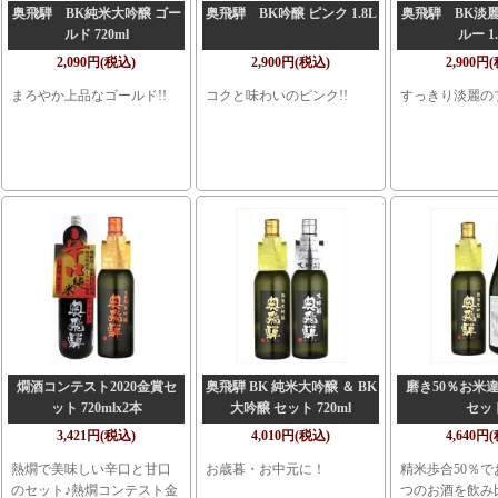
奥飛騨 BK純米大吟醸 ゴー
奥飛騨 BK吟醸 ピンク 1.8L
奥飛騨 BK淡麗
ルド 720ml
ルー 1.
2,090円(税込)
2,900円(税込)
2,900円
まろやか上品なゴールド!!
コクと味わいのピンク!!
すっきり淡麗のブ
燗酒コンテスト2020金賞セ
奥飛騨 BK 純米大吟醸 ＆ BK
磨き50％お米
ット 720mlx2本
大吟醸 セット 720ml
セッ
3,421円(税込)
4,010円(税込)
4,640円
熱燗で美味しい辛口と甘口
お歳暮・お中元に！
精米歩合50％で
のセット♪熱燗コンテスト金
つのお酒を飲み