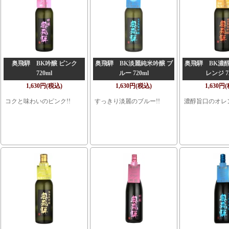
奥飛騨 BK吟醸 ピンク
奥飛騨 BK淡麗純米吟醸 ブ
奥飛騨 BK濃醇
720ml
ルー 720ml
レンジ 7
1,630円(税込)
1,630円(税込)
1,630円
コクと味わいのピンク!!
すっきり淡麗のブルー!!
濃醇旨口のオレン