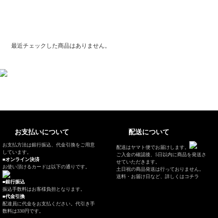
最近チェックした商品
最近チェックした商品はありません。
お支払いについて
配送について
お支払方法は銀行振込、代金引換をご用意
配送はヤマト便でお届けします。
しています。
ご入金の確認後、5日以内に商品を発送さ
■オンライン決済
せていただきます。
お使い頂けるカードは以下の通りです。
土日祝の商品発送は行っておりません。
送料・お届け日など、
詳しくはコチラ
■銀行振込
振込手数料はお客様負担となります。
■代金引換
配達員に代金をお支払ください。代引き手
数料は330円です。