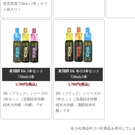
賞受賞酒 720ml x 2本＜ギフ
ト箱入り＞
奥飛騨 BK 3本セット
奥飛騨 BK 冬の3本セット
720mlx3本
720mlx3本
5,780円(税込)
5,780円(税込)
BK（ブラック）シリーズの
BK（ブラック）シリーズの
3本セット（淡麗純米吟醸・
3本セット（淡麗純米吟醸・
純米大吟醸・吟醸）です
純米大吟醸・濃醇純米吟
醸）です
全 [14] 商品中 [1-14] 商品を表示してい