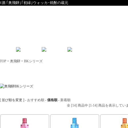
本酒 ｢奥飛騨｣｢初緑｣ウォッカ･焼酎の蔵元
English
中文
TOP
>
奥飛騨
>
BKシリーズ
BKシリーズ
[ 並び順を変更 ] -
おすすめ順
-
価格順
-
新着順
全 [14] 商品中 [1-14] 商品を表示してい