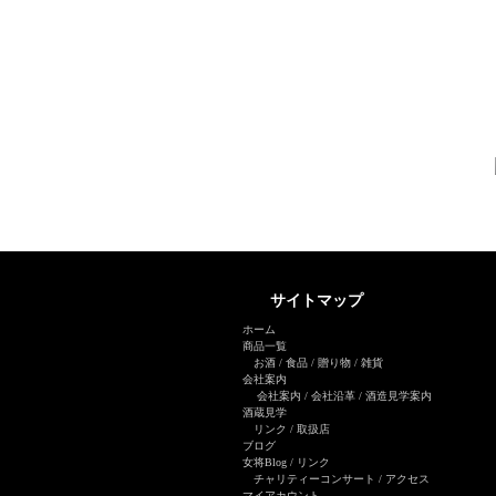
サイトマップ
ホーム
商品一覧
お酒
/
食品
/
贈り物
/
雑貨
会社案内
会社案内
/
会社沿革
/
酒造見学案内
酒蔵見学
リンク
/
取扱店
ブログ
女将Blog
/ リンク
チャリティーコンサート
/
アクセス
マイアカウント