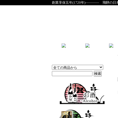
創業享保五年(1720年)―――― 飛騨の日
商品検索