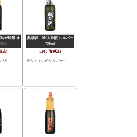
純米吟醸 オ
奥飛騨 BK大吟醸 シルバー
20ml
720ml
(税込)
1,910円(税込)
ジ!!
香りとキレのシルバー!!