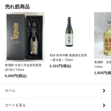
売れ筋商品
初緑 純米吟醸 無濾過生原酒
＜要冷蔵＞720ml
奥飛騨 長
奥飛騨 令和八年金賞受賞酒
2,101円(税込)
720ml
(R7BY) 720ml
1,920円(
6,000円(税込)
ホーム
カートを見る