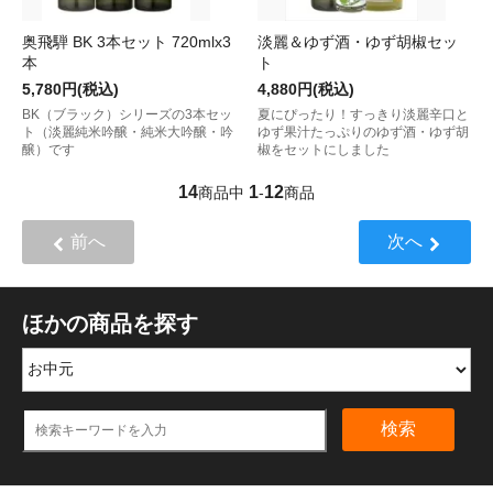
奥飛騨 BK 3本セット 720mlx3
淡麗＆ゆず酒・ゆず胡椒セッ
本
ト
5,780円(税込)
4,880円(税込)
BK（ブラック）シリーズの3本セッ
夏にぴったり！すっきり淡麗辛口と
ト（淡麗純米吟醸・純米大吟醸・吟
ゆず果汁たっぷりのゆず酒・ゆず胡
醸）です
椒をセットにしました
14
1
12
商品中
-
商品
前へ
次へ
ほかの商品を探す
検索