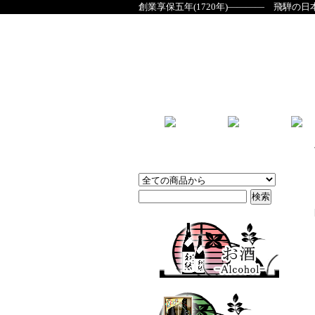
創業享保五年(1720年)―――― 飛騨の日
商品検索