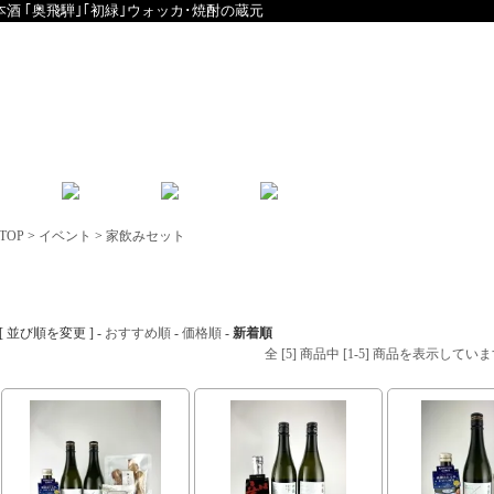
本酒 ｢奥飛騨｣｢初緑｣ウォッカ･焼酎の蔵元
English
中文
TOP
>
イベント
>
家飲みセット
家飲みセット
[ 並び順を変更 ] -
おすすめ順
-
価格順
-
新着順
全 [5] 商品中 [1-5] 商品を表示してい