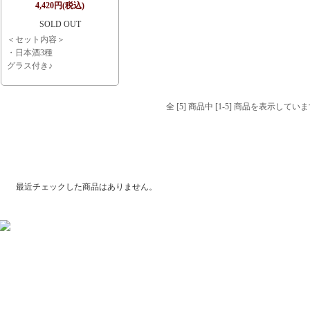
プレゼント♪
4,420円(税込)
SOLD OUT
＜セット内容＞
・日本酒3種
グラス付き♪
全 [5] 商品中 [1-5] 商品を表示してい
最近チェックした商品
最近チェックした商品はありません。