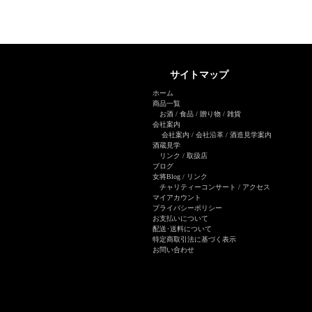
サイトマップ
ホーム
商品一覧
お酒
/
食品
/
贈り物
/
雑貨
会社案内
会社案内
/
会社沿革
/
酒造見学案内
酒蔵見学
リンク
/
取扱店
ブログ
女将Blog
/ リンク
チャリティーコンサート
/
アクセス
マイアカウント
プライバシーポリシー
お支払いについて
配送･送料について
特定商取引法に基づく表示
お問い合わせ