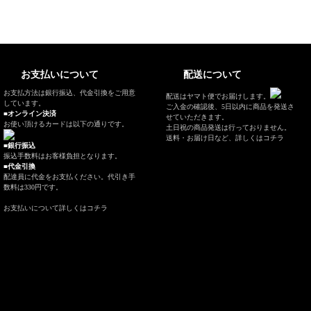
お支払いについて
配送について
お支払方法は銀行振込、代金引換をご用意
配送はヤマト便でお届けします。
しています。
ご入金の確認後、5日以内に商品を発送さ
■オンライン決済
せていただきます。
お使い頂けるカードは以下の通りです。
土日祝の商品発送は行っておりません。
送料・お届け日など、
詳しくはコチラ
■銀行振込
振込手数料はお客様負担となります。
■代金引換
配達員に代金をお支払ください。代引き手
数料は330円です。
お支払いについて
詳しくはコチラ