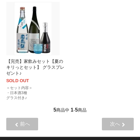
【完売】家飲みセット【夏の
キリっとセット】 グラスプレ
ゼント♪
SOLD OUT
＜セット内容＞
・日本酒3種
グラス付き♪
5
1
5
商品中
-
商品
前へ
次へ