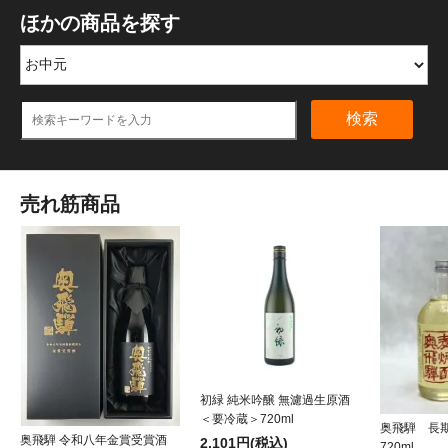
ほかの商品を探す
検索
売れ筋商品
初緑 純米吟醸 無濾過生原酒
＜要冷蔵＞720ml
奥飛騨 長
奥飛騨 令和八年金賞受賞酒
2,101円(税込)
720ml