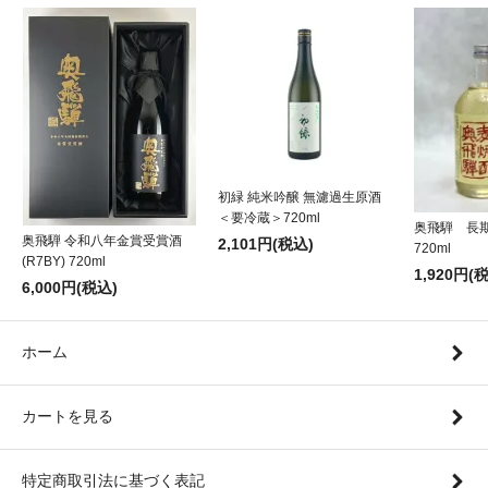
初緑 純米吟醸 無濾過生原酒
＜要冷蔵＞720ml
奥飛騨 長
奥飛騨 令和八年金賞受賞酒
2,101円(税込)
720ml
(R7BY) 720ml
1,920円(
6,000円(税込)
ホーム
カートを見る
特定商取引法に基づく表記