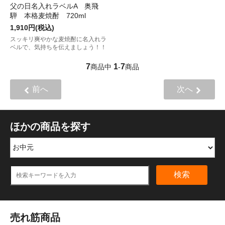
父の日名入れラベルA 奥飛
騨 本格麦焼酎 720ml
1,910円(税込)
スッキリ爽やかな麦焼酎に名入れラ
ベルで、気持ちを伝えましょう！！
7
1
7
商品中
-
商品
前へ
次へ
ほかの商品を探す
検索
売れ筋商品