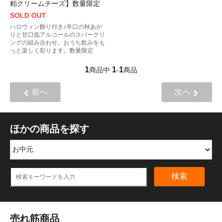
粕クリームチーズ】数量限定
SOLD OUT
ハロウィン飾り付き♪辛口の秋あが
りと甘口低アルコールのスパークリ
ングの組み合わせ。おうち飲みをも
っと楽しく彩ります。数量限定
1
1
1
商品中
-
商品
前へ
次へ
ほかの商品を探す
検索
売れ筋商品