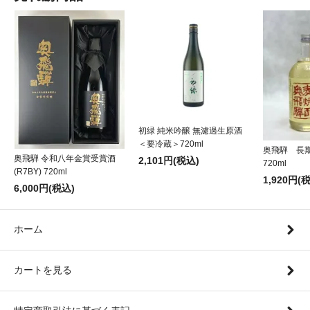
初緑 純米吟醸 無濾過生原酒
＜要冷蔵＞720ml
奥飛騨 長
奥飛騨 令和八年金賞受賞酒
2,101円(税込)
720ml
(R7BY) 720ml
1,920円(
6,000円(税込)
ホーム
カートを見る