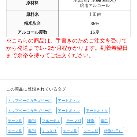
米(国産)･米麹(国産米)
原材料
醸造アルコール
原料米
山田錦
精米歩合
35%
アルコール度数
16度
※こちらの商品は、手書きのためご注文を受けて
から発送まで1～2か月程かかります。到着希望日
まで余裕を持ってご注文ください。
この商品に登録されているタグ
トップページカテゴリー用
アートボトル
トップページカテゴリー用
アートボトル
アートボトル
テーマ別
味別
フルーティ
テーマ別
味別
辛口
テーマ別
味別
すっきり
テーマ別
シーン別
特別な日に