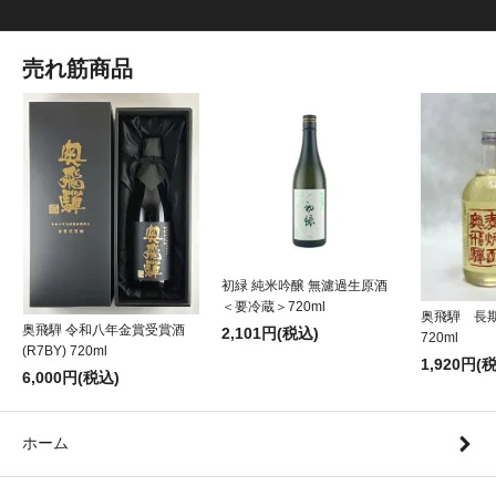
売れ筋商品
初緑 純米吟醸 無濾過生原酒
＜要冷蔵＞720ml
奥飛騨 長
奥飛騨 令和八年金賞受賞酒
2,101円(税込)
720ml
(R7BY) 720ml
1,920円(
6,000円(税込)
ホーム