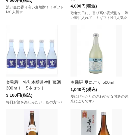
4,000円(税込)
4,000円(税込)
渋い壺に香り高い麦焼酎！！ギフト
№1人気☆
敬老の日に、香り高い麦焼酎を、渋
い壺に入れて！！ギフト№1人気☆
奥飛騨 特別本醸造生貯蔵酒
奥飛騨 夏にごり 500ml
300ｍｌ 5本セット
1,040円(税込)
3,100円(税込)
夏にぴったりのさわやかな甘みの純
米にごりです♪
毎日お酒を楽しみたい、あの方へ♪