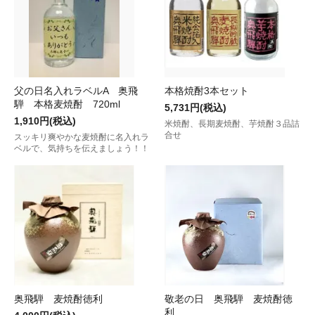
父の日名入れラベルA 奥飛
本格焼酎3本セット
騨 本格麦焼酎 720ml
5,731円(税込)
1,910円(税込)
米焼酎、長期麦焼酎、芋焼酎３品詰
合せ
スッキリ爽やかな麦焼酎に名入れラ
ベルで、気持ちを伝えましょう！！
奥飛騨 麦焼酎徳利
敬老の日 奥飛騨 麦焼酎徳
利