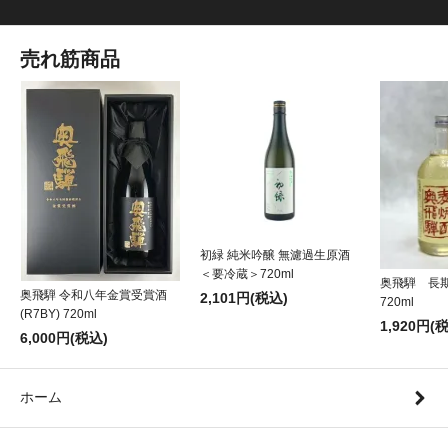
売れ筋商品
初緑 純米吟醸 無濾過生原酒
＜要冷蔵＞720ml
奥飛騨 長
奥飛騨 令和八年金賞受賞酒
2,101円(税込)
720ml
(R7BY) 720ml
1,920円(
6,000円(税込)
ホーム