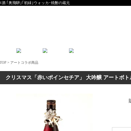
本酒 ｢奥飛騨｣｢初緑｣ウォッカ･焼酎の蔵元
English
中文
TOP
>
アートコラボ商品
クリスマス「赤いポインセチア」 大吟醸 アートボトル 