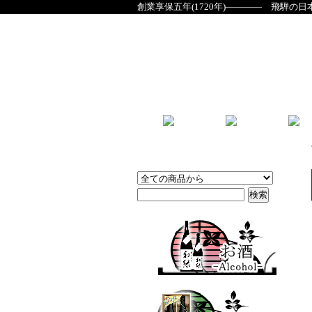
創業享保五年(1720年)―――― 飛騨の日
商品検索