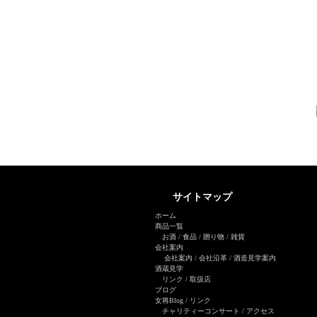
サイトマップ
ホーム
商品一覧
お酒
/
食品
/
贈り物
/
雑貨
会社案内
会社案内
/
会社沿革
/
酒造見学案内
酒蔵見学
リンク
/
取扱店
ブログ
女将Blog
/ リンク
チャリティーコンサート
/
アクセス