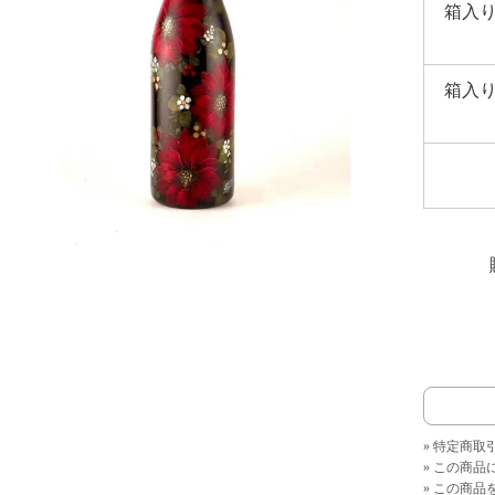
箱入
箱入
» 特定商取
» この商
» この商