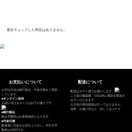
最近チェックした商品
最近チェックした商品はありません。
お支払いについて
配送について
お支払方法は銀行振込、代金引換をご用意
配送はヤマト便でお届けします。
しています。
ご入金の確認後、5日以内に商品を発送さ
■オンライン決済
せていただきます。
お使い頂けるカードは以下の通りです。
土日祝の商品発送は行っておりません。
送料・お届け日など、
詳しくはコチラ
■銀行振込
振込手数料はお客様負担となります。
■代金引換
配達員に代金をお支払ください。代引き手
数料は330円です。