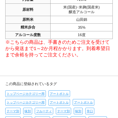
米(国産)･米麹(国産米)
原材料
醸造アルコール
原料米
山田錦
精米歩合
35%
アルコール度数
16度
※こちらの商品は、手書きのためご注文を受けて
から発送まで1～2か月程かかります。到着希望日
まで余裕を持ってご注文ください。
この商品に登録されているタグ
トップページカテゴリー用
アートボトル
トップページカテゴリー用
アートボトル
アートボトル
テーマ別
味別
フルーティ
テーマ別
味別
辛口