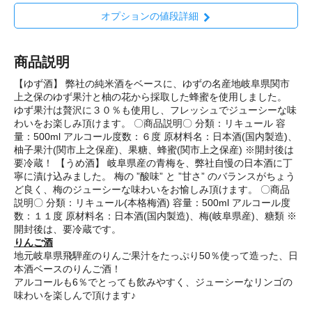
オプションの値段詳細
商品説明
【ゆず酒】 弊社の純米酒をベースに、ゆずの名産地岐阜県関市
上之保のゆず果汁と柚の花から採取した蜂蜜を使用しました。
ゆず果汁は贅沢に３０％も使用し、フレッシュでジューシーな味
わいをお楽しみ頂けます。 〇商品説明〇 分類：リキュール 容
量：500ml アルコール度数：６度 原材料名：日本酒(国内製造)、
柚子果汁(関市上之保産)、果糖、蜂蜜(関市上之保産) ※開封後は
要冷蔵！ 【うめ酒】 岐阜県産の青梅を、弊社自慢の日本酒に丁
寧に漬け込みました。 梅の ”酸味” と ”甘さ” のバランスがちょう
ど良く、梅のジューシーな味わいをお愉しみ頂けます。 〇商品
説明〇 分類：リキュール(本格梅酒) 容量：500ml アルコール度
数：１１度 原材料名：日本酒(国内製造)、梅(岐阜県産)、糖類 ※
開封後は、要冷蔵です。
りんご酒
地元岐阜県飛騨産のりんご果汁をたっぷり50％使って造った、日
本酒ベースのりんご酒！
アルコールも6％でとっても飲みやすく、ジューシーなリンゴの
味わいを楽しんで頂けます♪