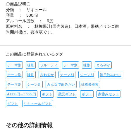
〇商品説明〇
分類 ： リキュール
容量 ； 500ml
アルコール度数 ： 6度
原材料名 ： 林檎果汁(国内製造)、日本酒、果糖／リンゴ酸
※開封後は、要冷蔵です。
この商品に登録されているタグ
テーマ別
味別
フルーティ
テーマ別
味別
まろやか
テーマ別
味別
さわやか
テーマ別
シーン別
毎日飲みたい
テーマ別
シーン別
みんなで飲みたい
価格帯検索
4,000円～5,999円
ギフト
蔵元ギフト
ギフト
家呑みセット
ギフト
リキュールギフト
その他の詳細情報