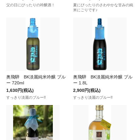
父の日にぴったりの吟醸酒！
夏にぴったりのさわやかな甘みの純
米にごりです♪
奥飛騨 BK淡麗純米吟醸 ブル
奥飛騨 BK淡麗純米吟醸 ブル
ー 720ml
ー 1.8L
1,630円(税込)
2,900円(税込)
すっきり淡麗のブルー!!
すっきり淡麗のブルー!!