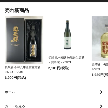
売れ筋商品
初緑 純米吟醸 無濾過生原酒
＜要冷蔵＞720ml
奥飛騨 長
奥飛騨 令和八年金賞受賞酒
2,101円(税込)
720ml
(R7BY) 720ml
1,920円(
6,000円(税込)
ホーム
カートを見る