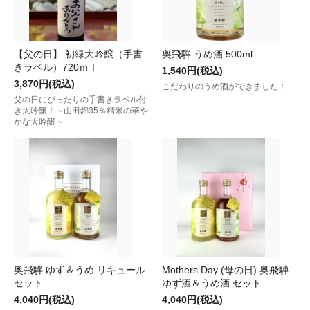
【父の日】 初緑大吟醸（手書
奥飛騨 うめ酒 500ml
きラベル）720ｍｌ
1,540円(税込)
3,870円(税込)
こだわりのうめ酒ができました！
父の日にぴったりの手書きラベル付
き大吟醸！～山田錦35％精米の華や
かな大吟醸～
奥飛騨 ゆず＆うめ リキュール
Mothers Day (母の日) 奥飛騨
セット
ゆず酒＆うめ酒 セット
4,040円(税込)
4,040円(税込)