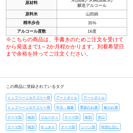
米(国産)･米麹(国産米)
原材料
醸造アルコール
原料米
山田錦
精米歩合
35%
アルコール度数
16度
※こちらの商品は、手書きのためご注文を受けて
から発送まで1～2か月程かかります。到着希望日
まで余裕を持ってご注文ください。
この商品に登録されているタグ
トップページカテゴリー用
アートボトル
アートボトル
トップページカテゴリー用
中元・歳暮
季節のお酒
春のお酒
テーマ別
味別
フルーティ
テーマ別
味別
辛口
テーマ別
味別
すっきり
テーマ別
シーン別
特別な日に