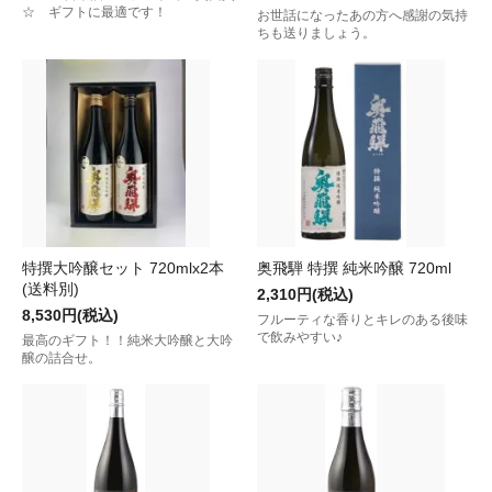
☆ ギフトに最適です！
お世話になったあの方へ感謝の気持
ちも送りましょう。
特撰大吟醸セット 720mlx2本
奥飛騨 特撰 純米吟醸 720ml
(送料別)
2,310円(税込)
8,530円(税込)
フルーティな香りとキレのある後味
で飲みやすい♪
最高のギフト！！純米大吟醸と大吟
醸の詰合せ。