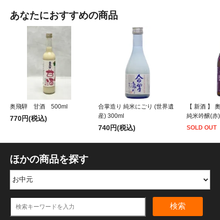
あなたにおすすめの商品
奥飛騨 甘酒 500ml
合掌造り 純米にごり (世界遺
【 新酒 】
産) 300ml
純米吟醸(赤)
770円(税込)
740円(税込)
SOLD OUT
ほかの商品を探す
検索