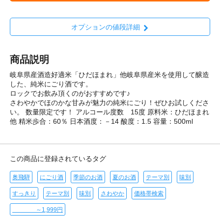
オプションの値段詳細
商品説明
岐阜県産酒造好適米「ひだほまれ」他岐阜県産米を使用して醸造
した、純米にごり酒です。
ロックでお飲み頂くのがおすすめです♪
さわやかでほのかな甘みが魅力の純米にごり！ぜひお試しくださ
い。 数量限定です！ アルコール度数 15度 原料米：ひだほまれ
他 精米歩合：60％ 日本酒度：－14 酸度：1.5 容量：500ml
この商品に登録されているタグ
奥飛騨
にごり酒
季節のお酒
夏のお酒
テーマ別
味別
すっきり
テーマ別
味別
さわやか
価格帯検索
～1,999円