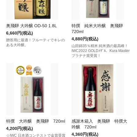
奥飛騨 大吟醸 OD-50 1.8L
特撰 純米大吟醸 奥飛騨
720ml
6,660円(税込)
4,880円(税込)
贈答用に最適！フルーティでキレの
ある大吟醸。
山田錦35％精米 純米酒の最高峰！
IWC2022 GOLDﾒﾀﾞﾙ、Kura Master
プラチナ賞受賞！
特撰 大吟醸 奥飛騨 720ml
感謝木箱入 奥飛騨 特撰大
吟醸 720ml
4,200円(税込)
4,360円(税込)
☆IWC 日本酒コンテストで金賞受賞