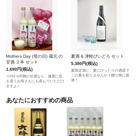
Mothers Day (母の日) 蔵元 の
夏酒 & 津軽びいどろ セット
甘酒 ２本 セット
5,380円(税込)
1,690円(税込)
夏限定酒に、夏にぴったりの酒器で
この夏を彩りませんか？贈り物に最
ﾉﾝｱﾙｺｰﾙの麹の甘酒なら、健康に気
適！
を遣うお母さんにも喜んでいただけ
ますよ♪
あなたにおすすめの商品