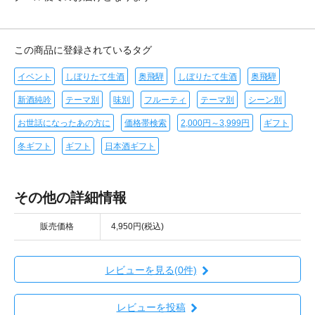
この商品に登録されているタグ
イベント
しぼりたて生酒
奥飛騨
しぼりたて生酒
奥飛騨
新酒純吟
テーマ別
味別
フルーティ
テーマ別
シーン別
お世話になったあの方に
価格帯検索
2,000円～3,999円
ギフト
冬ギフト
ギフト
日本酒ギフト
その他の詳細情報
販売価格
4,950円(税込)
レビューを見る(0件)
レビューを投稿