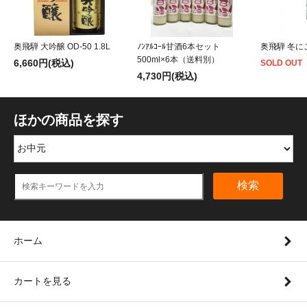
奥飛騨 大吟醸 OD-50 1.8L
ﾉﾝｱﾙｺｰﾙ甘酒6本セット
奥飛騨 冬にご
500ml×6本（送料別）
6,660円(税込)
SOLD OUT
4,730円(税込)
ほかの商品を探す
検索
ホーム
カートを見る