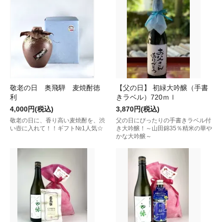
敬老の日 奥飛騨 麦焼酎徳
【父の日】 初緑大吟醸（手書
利
きラベル）720ｍｌ
4,000円(税込)
3,870円(税込)
敬老の日に、香り高い麦焼酎を、渋
父の日にぴったりの手書きラベル付
い壺に入れて！！ギフト№1人気☆
き大吟醸！～山田錦35％精米の華や
かな大吟醸～