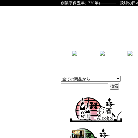
創業享保五年(1720年)―――― 飛騨の日
商品検索