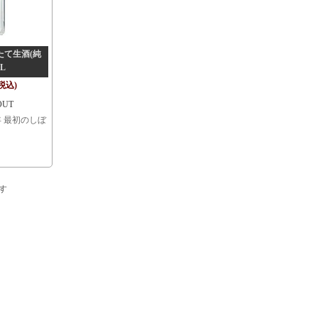
たて生酒(純
8L
(税込)
OUT
 最初のしぼ
ます