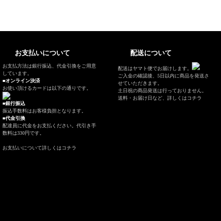
お支払いについて
配送について
お支払方法は銀行振込、代金引換をご用意
配送はヤマト便でお届けします。
しています。
ご入金の確認後、5日以内に商品を発送さ
■オンライン決済
せていただきます。
お使い頂けるカードは以下の通りです。
土日祝の商品発送は行っておりません。
送料・お届け日など、
詳しくはコチラ
■銀行振込
振込手数料はお客様負担となります。
■代金引換
配達員に代金をお支払ください。代引き手
数料は330円です。
お支払いについて
詳しくはコチラ