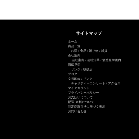
サイトマップ
ホーム
商品一覧
お酒
/
食品
/
贈り物
/
雑貨
会社案内
会社案内
/
会社沿革
/
酒造見学案内
酒蔵見学
リンク
/
取扱店
ブログ
女将Blog
/ リンク
チャリティーコンサート
/
アクセス
マイアカウント
プライバシーポリシー
お支払いについて
配送･送料について
特定商取引法に基づく表示
お問い合わせ