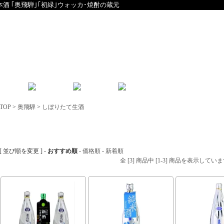
本酒 ｢奥飛騨｣｢初緑｣ウォッカ･焼酎の蔵元
English
中文
TOP
>
奥飛騨
>
しぼりたて生酒
しぼりたて生酒
[ 並び順を変更 ] -
おすすめ順
-
価格順
-
新着順
全 [3] 商品中 [1-3] 商品を表示してい