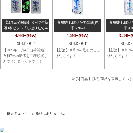
【11/4出荷開始】 令和7年新
奥飛騨 しぼりたて生酒(純
奥飛騨 しぼり
酒3本セット『しぼりたて＆
米)720ml
米)1.
新酒純吟』
4,950円(税込)
1,640円(税込)
3,290円
SOLD OUT
SOLD OUT
SOLD 
【2025年11月4日出荷開始】
【新酒】令和7年 最初のしぼ
【新酒】令和7年
令和7年の新酒を二種類楽し
りたてです！
りたてです！
んで頂けるセットです！
全 [3] 商品中 [1-3] 商品を表示してい
最近チェックした商品
最近チェックした商品はありません。