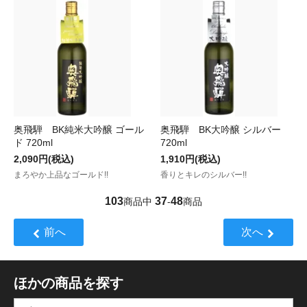
奥飛騨 BK純米大吟醸 ゴール
奥飛騨 BK大吟醸 シルバー
ド 720ml
720ml
2,090円(税込)
1,910円(税込)
まろやか上品なゴールド!!
香りとキレのシルバー!!
103
37
48
商品中
-
商品
前へ
次へ
ほかの商品を探す