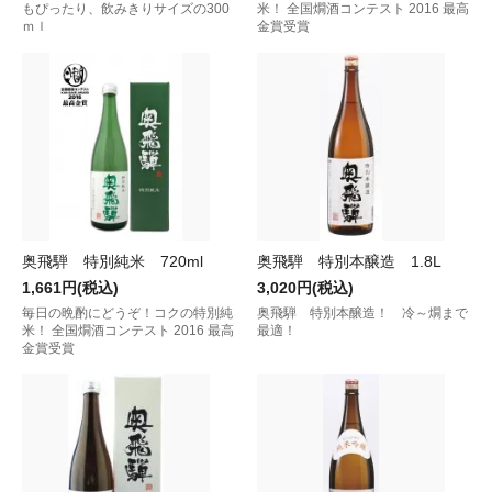
もぴったり、飲みきりサイズの300
米！ 全国燗酒コンテスト 2016 最高
ｍｌ
金賞受賞
奥飛騨 特別純米 720ml
奥飛騨 特別本醸造 1.8L
1,661円(税込)
3,020円(税込)
毎日の晩酌にどうぞ！コクの特別純
奥飛騨 特別本醸造！ 冷～燗まで
米！ 全国燗酒コンテスト 2016 最高
最適！
金賞受賞