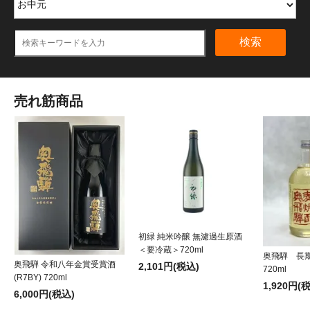
検索
売れ筋商品
初緑 純米吟醸 無濾過生原酒
＜要冷蔵＞720ml
奥飛騨 長
奥飛騨 令和八年金賞受賞酒
2,101円(税込)
720ml
(R7BY) 720ml
1,920円(
6,000円(税込)