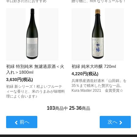
辛口好きの方におすすめ
贈り物に、rich なリキュールを！
初緑 特別純米 無濾過原酒＜火
初緑 純米大吟醸 720ml
入れ＞1800ml
4,220円(税込)
3,630円(税込)
兵庫県産酒造好適米「山田錦」を
35％まで精米した贅沢な一品。
初緑 新シリーズ！程よいフルーテ
Kura Master 2021 金賞受賞☆
ィーな香りと、米のうまみが味噌料
理によく合います♪
103
25
36
商品中
-
商品
前へ
次へ