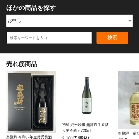
ほかの商品を探す
検索
売れ筋商品
初緑 純米吟醸 無濾過生原酒
＜要冷蔵＞720ml
奥飛騨 長
奥飛騨 令和八年金賞受賞酒
2,101円(税込)