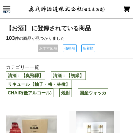
【お酒】 に登録されている商品
103
件の商品が見つかりました
おすすめ順
価格順
新着順
カテゴリー一覧
清酒：【奥飛騨】
清酒：【初緑】
リキュール【柚子・梅・林檎】
CHAIR(低アルコール)
焼酎
国産ウォッカ