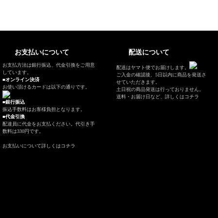
お支払いについて
配送について
お支払方法は銀行振込、代金引換をご用意
配送はヤマト便でお届けします。
しています。
ご入金の確認後、5日以内に商品を発送さ
■オンライン決済
せていただきます。
お使い頂けるカードは以下の通りです。
土日祝の商品発送は行っておりません。
送料・お届け日など、
詳しくはコチラ
■銀行振込
振込手数料はお客様負担となります。
■代金引換
配達員に代金をお支払ください。代引き手
数料は330円です。
お支払いについて
詳しくはコチラ