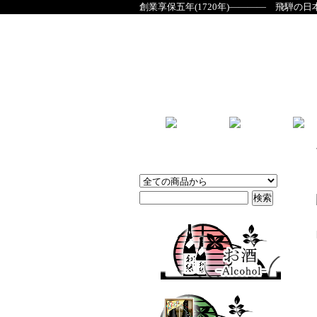
創業享保五年(1720年)―――― 飛騨の日
商品検索