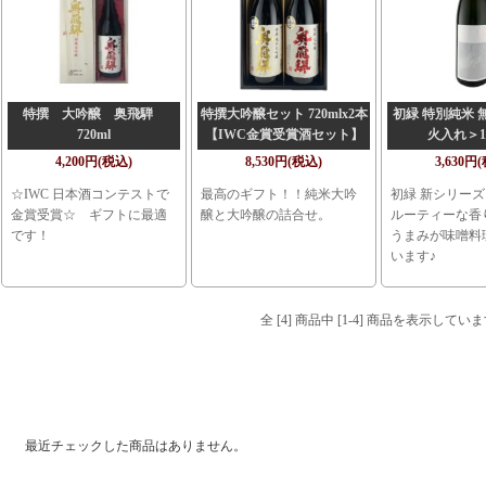
特撰 大吟醸 奥飛騨
特撰大吟醸セット 720mlx2本
初緑 特別純米 
720ml
【IWC金賞受賞酒セット】
火入れ＞18
4,200円(税込)
8,530円(税込)
3,630円
☆IWC 日本酒コンテストで
最高のギフト！！純米大吟
初緑 新シリー
金賞受賞☆ ギフトに最適
醸と大吟醸の詰合せ。
ルーティーな香
です！
うまみが味噌料
います♪
全 [4] 商品中 [1-4] 商品を表示してい
最近チェックした商品
最近チェックした商品はありません。