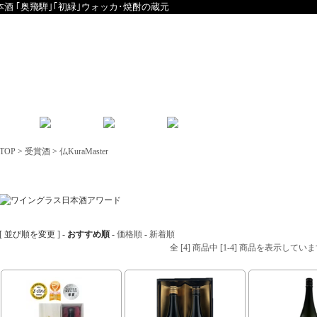
本酒 ｢奥飛騨｣｢初緑｣ウォッカ･焼酎の蔵元
English
中文
TOP
>
受賞酒
>
仏KuraMaster
仏KuraMaster
[ 並び順を変更 ] -
おすすめ順
-
価格順
-
新着順
全 [4] 商品中 [1-4] 商品を表示してい