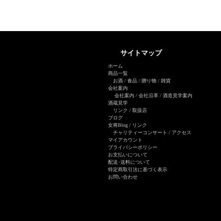
サイトマップ
ホーム
商品一覧
お酒
/
食品
/
贈り物
/
雑貨
会社案内
会社案内
/
会社沿革
/
酒造見学案内
酒蔵見学
リンク
/
取扱店
ブログ
女将Blog
/ リンク
チャリティーコンサート
/
アクセス
マイアカウント
プライバシーポリシー
お支払いについて
配送･送料について
特定商取引法に基づく表示
お問い合わせ