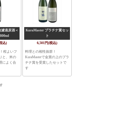
無濾過原酒＜
KuraMaster プラチナ賞セッ
00ml
ト
(税込)
6,501円(税込)
ズ！程よいフ
料理との相性抜群！
りと、米の
KuraMasterで金賞の上のプラ
理によく合
チナ賞を受賞したセットで
す
ます