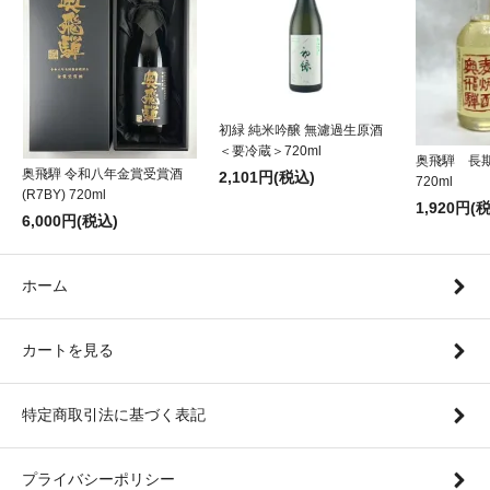
初緑 純米吟醸 無濾過生原酒
＜要冷蔵＞720ml
奥飛騨 長
奥飛騨 令和八年金賞受賞酒
2,101円(税込)
720ml
(R7BY) 720ml
1,920円(
6,000円(税込)
ホーム
カートを見る
特定商取引法に基づく表記
プライバシーポリシー