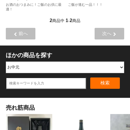
お酒のおつまみに！ご飯のお供に最
ご飯が進む一品！！！
適！
2
1
2
商品中
-
商品
前へ
次へ
ほかの商品を探す
検索
売れ筋商品