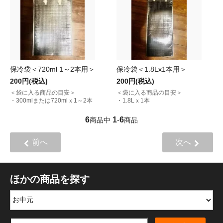
保冷袋＜720ml 1～2本用＞
保冷袋＜1.8Lx1本用＞
200円(税込)
200円(税込)
＜袋に入る商品の目安＞
＜袋に入る商品の目安＞
・300mlまたは720mlｘ1～2本
・1.8Lｘ1本
6
1
6
商品中
-
商品
前へ
次へ
ほかの商品を探す