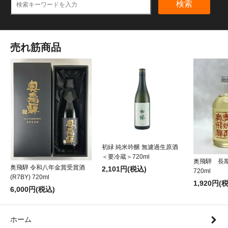
検索
売れ筋商品
初緑 純米吟醸 無濾過生原酒
＜要冷蔵＞720ml
奥飛騨 長
奥飛騨 令和八年金賞受賞酒
2,101円(税込)
720ml
(R7BY) 720ml
1,920円(
6,000円(税込)
ホーム