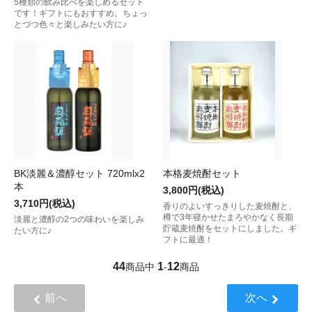
5種類の飲み比べを楽しめるセット
です！ギフトにもおすすめ。ちょっ
とづつ色々と楽しみたい方に♪
BK淡麗＆濃醇セット 720mlx2
本格麦焼酎セット
本
3,800円(税込)
3,710円(税込)
香りのよいすっきりした麦焼酎と、
樽で3年寝かせたまろやかなく長期
淡麗と濃醇の2つの味わいを楽しみ
貯蔵麦焼酎をセットにしました。ギ
たい方に♪
フトに最適！
44
1
12
商品中
-
商品
前へ
次へ