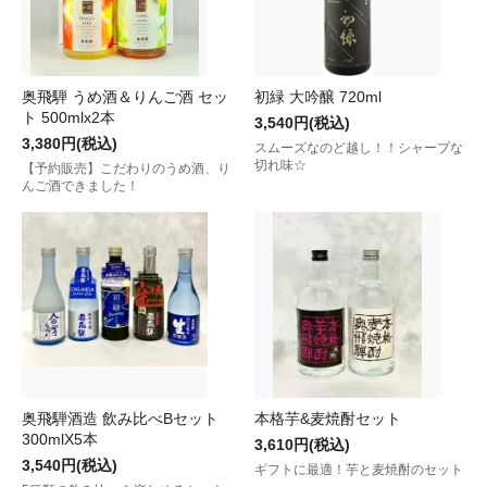
奥飛騨 うめ酒＆りんご酒 セッ
初緑 大吟醸 720ml
ト 500mlx2本
3,540円(税込)
3,380円(税込)
スムーズなのど越し！！シャープな
切れ味☆
【予約販売】こだわりのうめ酒、り
んご酒できました！
奥飛騨酒造 飲み比べBセット
本格芋&麦焼酎セット
300mlX5本
3,610円(税込)
3,540円(税込)
ギフトに最適！芋と麦焼酎のセット