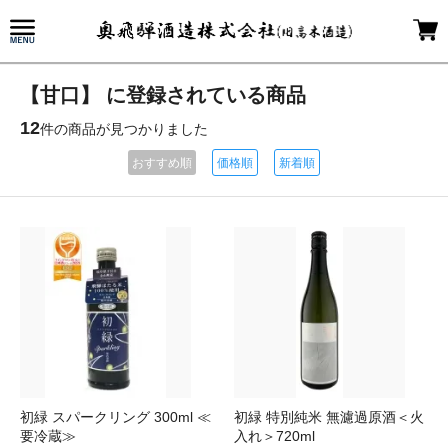
【甘口】 に登録されている商品
12
件の商品が見つかりました
おすすめ順
価格順
新着順
初緑 スパークリング 300ml ≪
初緑 特別純米 無濾過原酒＜火
要冷蔵≫
入れ＞720ml