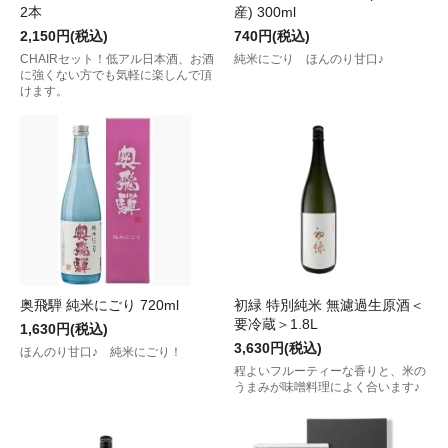
2本
産) 300ml
2,150円(税込)
740円(税込)
CHAIRセット！低アル日本酒、お酒
純米にごり ほんのり甘口♪
に強くない方でも気軽に楽しんで頂
けます。
奥飛騨 純米にごり 720ml
初緑 特別純米 無濾過生原酒＜
要冷蔵＞1.8L
1,630円(税込)
3,630円(税込)
ほんのり甘口♪ 純米にごり！
程よいフルーティーな香りと、米の
うまみが味噌料理によく合います♪