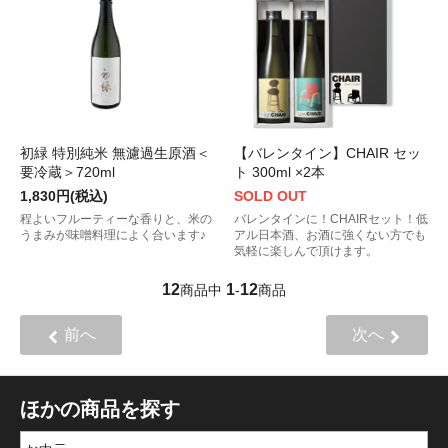
初緑 特別純米 無濾過生原酒＜
【バレンタイン】CHAIR セッ
要冷蔵＞720ml
ト 300ml ×2本
1,830円(税込)
SOLD OUT
程よいフルーティーな香りと、米の
バレンタインに！CHAIRセット！低
うまみが味噌料理によく合います♪
アル日本酒、お酒に強くない方でも
気軽に楽しんで頂けます。
12
1
12
商品中
-
商品
前へ
次へ
ほかの商品を探す