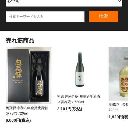
検索
売れ筋商品
初緑 純米吟醸 無濾過生原酒
＜要冷蔵＞720ml
奥飛騨 長
奥飛騨 令和八年金賞受賞酒
2,101円(税込)
720ml
(R7BY) 720ml
1,920円(
6,000円(税込)