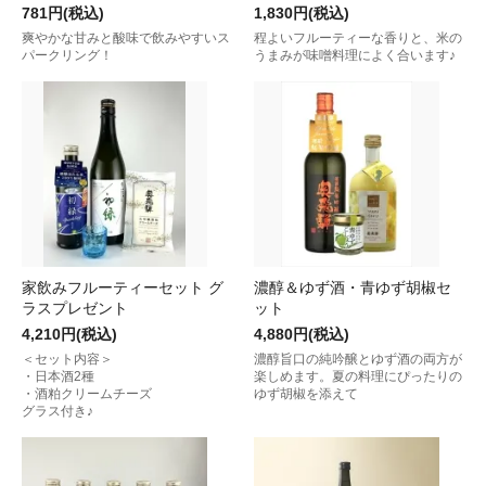
781円(税込)
1,830円(税込)
爽やかな甘みと酸味で飲みやすいス
程よいフルーティーな香りと、米の
パークリング！
うまみが味噌料理によく合います♪
家飲みフルーティーセット グ
濃醇＆ゆず酒・青ゆず胡椒セ
ラスプレゼント
ット
4,210円(税込)
4,880円(税込)
＜セット内容＞
濃醇旨口の純吟醸とゆず酒の両方が
・日本酒2種
楽しめます。夏の料理にぴったりの
・酒粕クリームチーズ
ゆず胡椒を添えて
グラス付き♪