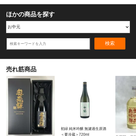
ほかの商品を探す
検索
売れ筋商品
初緑 純米吟醸 無濾過生原酒
＜要冷蔵＞720ml