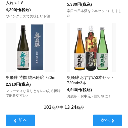
入れ＞1.8L
5,330円(税込)
4,200円(税込)
辛口の日本酒を２本セットにしまし
た！
ワイングラスで美味しいお酒！
奥飛騨 特撰 純米吟醸 720ml
奥飛騨 おすすめ3本セット
720mlx3本
2,310円(税込)
4,940円(税込)
フルーティな香りとキレのある後味
で飲みやすい♪
お歳暮・お中元・贈り物に！
103
13
24
商品中
-
商品
前へ
次へ