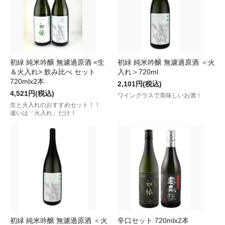
初緑 純米吟醸 無濾過原酒 <生
初緑 純米吟醸 無濾過原酒 ＜火
＆火入れ> 飲み比べ セット
入れ＞720ml
720mlx2本
2,101円(税込)
4,521円(税込)
ワイングラスで美味しいお酒！
生と火入れのおすすめセット！！
違いは「火入れ」だけ！
初緑 純米吟醸 無濾過原酒 ＜火
辛口セット 720mlx2本