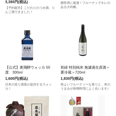
3,380円(税込)
贈答用に最適！フルーティでキレの
ある大吟醸。
【予約販売】こだわりのうめ酒、り
んご酒できました！
【公式】奥飛騨ウォッカ 55
初緑 特別純米 無濾過生原酒＜
度 300ml
要冷蔵＞720ml
1,600円(税込)
1,830円(税込)
日本の造り酒屋が提供するウォッ
程よいフルーティーな香りと、米の
カ！
うまみが味噌料理によく合います♪