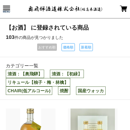
【お酒】 に登録されている商品
103
件の商品が見つかりました
おすすめ順
価格順
新着順
カテゴリー一覧
清酒：【奥飛騨】
清酒：【初緑】
リキュール【柚子・梅・林檎】
CHAIR(低アルコール)
焼酎
国産ウォッカ