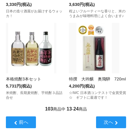
3,330円(税込)
3,630円(税込)
日本の造り酒屋がお届けするウォッ
程よいフルーティーな香りと、米の
カ！
うまみが味噌料理によく合います♪
本格焼酎3本セット
特撰 大吟醸 奥飛騨 720ml
5,731円(税込)
4,200円(税込)
米焼酎、長期麦焼酎、芋焼酎３品詰
☆IWC 日本酒コンテストで金賞受賞
合せ
☆ ギフトに最適です！
103
13
24
商品中
-
商品
前へ
次へ