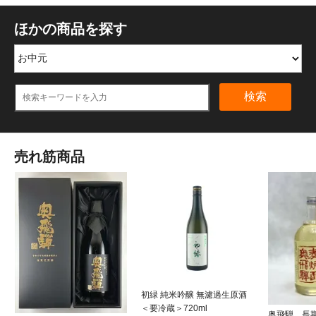
ほかの商品を探す
検索
売れ筋商品
初緑 純米吟醸 無濾過生原酒
＜要冷蔵＞720ml
奥飛騨 長