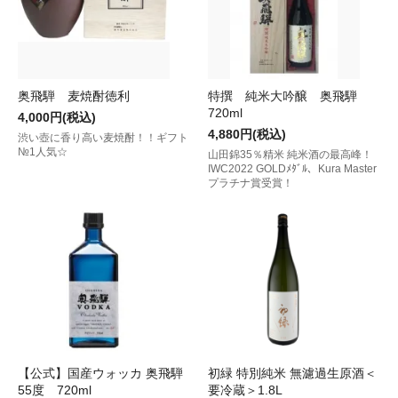
奥飛騨 麦焼酎徳利
特撰 純米大吟醸 奥飛騨
720ml
4,000円(税込)
4,880円(税込)
渋い壺に香り高い麦焼酎！！ギフト
№1人気☆
山田錦35％精米 純米酒の最高峰！
IWC2022 GOLDﾒﾀﾞﾙ、Kura Master
プラチナ賞受賞！
【公式】国産ウォッカ 奥飛騨
初緑 特別純米 無濾過生原酒＜
55度 720ml
要冷蔵＞1.8L