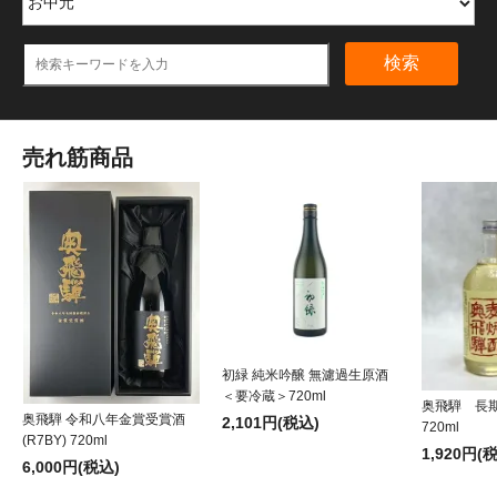
検索
売れ筋商品
初緑 純米吟醸 無濾過生原酒
＜要冷蔵＞720ml
奥飛騨 長
奥飛騨 令和八年金賞受賞酒
2,101円(税込)
720ml
(R7BY) 720ml
1,920円(
6,000円(税込)