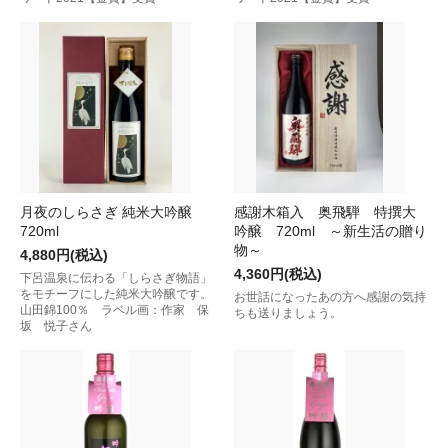
月夜のしらさぎ 純米大吟醸
感謝木箱入 奥飛騨 特撰大
720ml
吟醸 720ml ～新生活の贈り
物～
4,880円(税込)
4,360円(税込)
下呂温泉に伝わる「しらさぎ物語」
をモチーフにした純米大吟醸です。
お世話になったあの方へ感謝の気持
山田錦100％ ラベル画：作家 保
ちも送りましょう。
坂 悦子さん