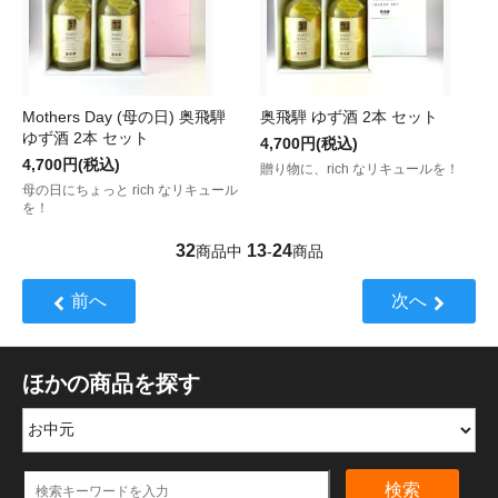
Mothers Day (母の日) 奥飛騨
奥飛騨 ゆず酒 2本 セット
ゆず酒 2本 セット
4,700円(税込)
4,700円(税込)
贈り物に、rich なリキュールを！
母の日にちょっと rich なリキュール
を！
32
13
24
商品中
-
商品
前へ
次へ
ほかの商品を探す
検索