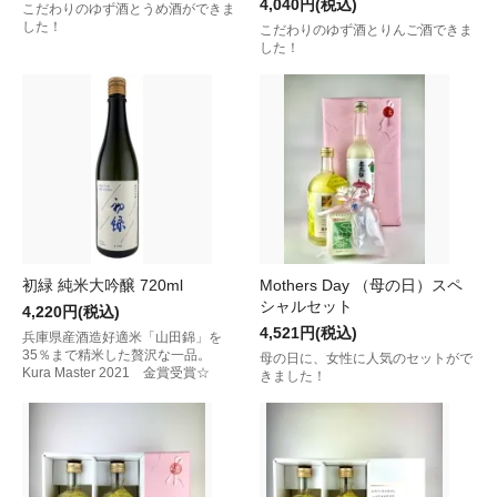
4,040円(税込)
こだわりのゆず酒とうめ酒ができま
した！
こだわりのゆず酒とりんご酒できま
した！
初緑 純米大吟醸 720ml
Mothers Day （母の日）スペ
シャルセット
4,220円(税込)
4,521円(税込)
兵庫県産酒造好適米「山田錦」を
35％まで精米した贅沢な一品。
母の日に、女性に人気のセットがで
Kura Master 2021 金賞受賞☆
きました！