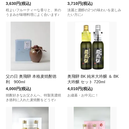
3,630円(税込)
3,710円(税込)
程よいフルーティーな香りと、米の
淡麗と濃醇の2つの味わいを楽しみ
うまみが味噌料理によく合います♪
たい方に♪
父の日 奥飛騨 本格麦焼酎徳
奥飛騨 BK 純米大吟醸 ＆ BK
利 900ml
大吟醸 セット 720ml
4,000円(税込)
4,010円(税込)
焼酎好きなお父さんへ、特製美濃焼
お歳暮・お中元に！
き徳利に入れた麦焼酎をどうぞ♪