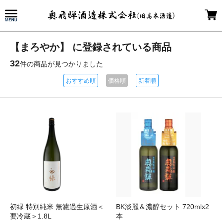
【まろやか】 に登録されている商品
32
件の商品が見つかりました
おすすめ順
価格順
新着順
初緑 特別純米 無濾過生原酒＜
BK淡麗＆濃醇セット 720mlx2
要冷蔵＞1.8L
本