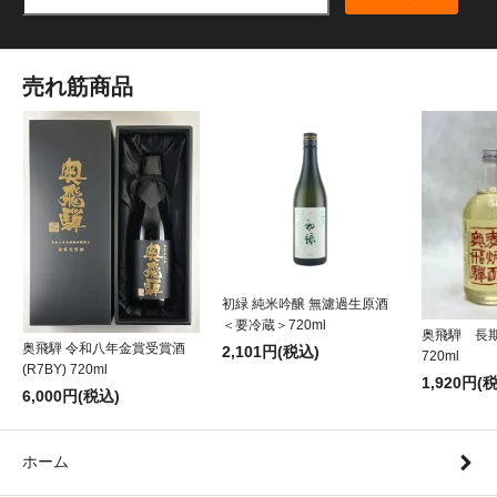
売れ筋商品
初緑 純米吟醸 無濾過生原酒
＜要冷蔵＞720ml
奥飛騨 長
奥飛騨 令和八年金賞受賞酒
2,101円(税込)
720ml
(R7BY) 720ml
1,920円(
6,000円(税込)
ホーム