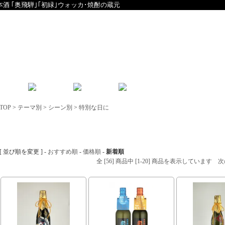
本酒 ｢奥飛騨｣｢初緑｣ウォッカ･焼酎の蔵元
English
中文
TOP
>
テーマ別
>
シーン別
>
特別な日に
特別な日に
[ 並び順を変更 ] -
おすすめ順
-
価格順
-
新着順
全 [56] 商品中 [1-20] 商品を表示しています
次