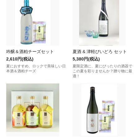
吟醸＆酒粕チーズセット
夏酒 & 津軽びいどろ セット
2,610円(税込)
5,380円(税込)
夏におすすめ、ロックで美味しい日
夏限定酒に、夏にぴったりの酒器で
本酒＆酒粕チーズ
この夏を彩りませんか？贈り物に最
適！