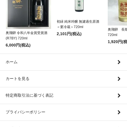
初緑 純米吟醸 無濾過生原酒
＜要冷蔵＞720ml
奥飛騨 長
奥飛騨 令和八年金賞受賞酒
2,101円(税込)
720ml
(R7BY) 720ml
1,920円(
6,000円(税込)
ホーム
カートを見る
特定商取引法に基づく表記
プライバシーポリシー