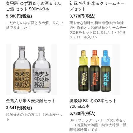
奥飛騨 ゆず酒＆うめ酒＆りん
初緑 特別純米＆クリームチー
ご酒 セット 500mlx3本
ズセット
5,580円(税込)
3,770円(税込)
こだわりのゆず酒とうめ酒、りんご
爽やかな酸味の初緑 特別純米無濾
酒できました！
過生原酒と大吟醸酒粕クリームチー
ズ2個をセットにしました！＜発泡
スチロール入り＞
金箔入り米＆麦焼酎セット
奥飛騨 BK 冬の3本セット
720mlx3本
3,641円(税込)
5,780円(税込)
焼酎好きのあの方に！！米＆麦セッ
ト
BK（ブラック）シリーズの3本セッ
ト（淡麗純米吟醸・純米大吟醸・濃
醇純米吟醸）です