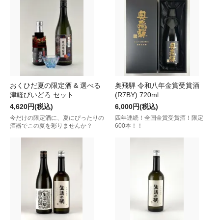
おくひだ夏の限定酒 & 選べる
奥飛騨 令和八年金賞受賞酒
津軽びいどろ セット
(R7BY) 720ml
4,620円(税込)
6,000円(税込)
今だけの限定酒に、夏にぴったりの
四年連続！全国金賞受賞酒！限定
酒器でこの夏を彩りませんか？
600本！！