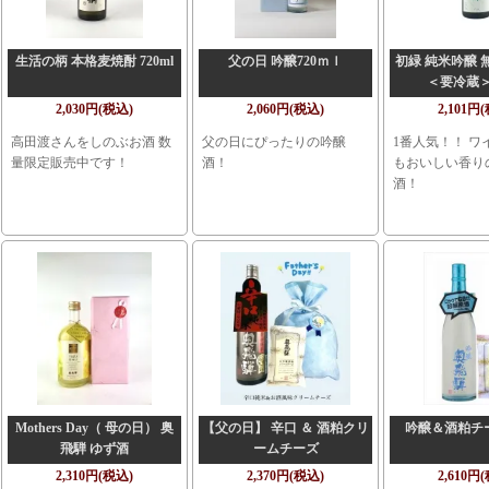
生活の柄 本格麦焼酎 720ml
父の日 吟醸720ｍｌ
初緑 純米吟醸 
＜要冷蔵＞7
2,030円(税込)
2,060円(税込)
2,101円
高田渡さんをしのぶお酒 数
父の日にぴったりの吟醸
1番人気！！ ワ
量限定販売中です！
酒！
もおいしい香り
酒！
Mothers Day（ 母の日） 奥
【父の日】 辛口 ＆ 酒粕クリ
吟醸＆酒粕チ
飛騨 ゆず酒
ームチーズ
2,310円(税込)
2,370円(税込)
2,610円