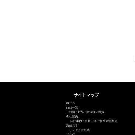
サイトマップ
ホーム
商品一覧
お酒
/
食品
/
贈り物
/
雑貨
会社案内
会社案内
/
会社沿革
/
酒造見学案内
酒蔵見学
リンク
/
取扱店
ブログ