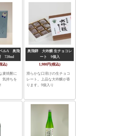
ベルA 奥飛
奥飛騨 大吟醸 生チョコレ
 720ml
ート 9個入
(税込)
1,980円(税込)
な麦焼酎に
滑らかな口溶けの生チョコ
、気持ちを
レート。上品な大吟醸が香
！
ります。9個入り