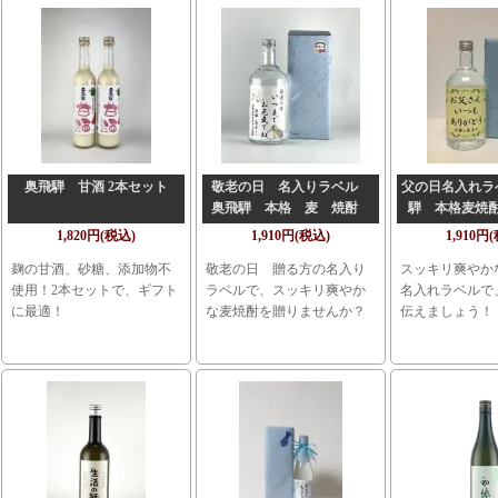
奥飛騨 甘酒 2本セット
敬老の日 名入りラベル
父の日名入れラ
奥飛騨 本格 麦 焼酎
騨 本格麦焼酎
720ml
1,820円(税込)
1,910円(税込)
1,910円
麹の甘酒、砂糖、添加物不
敬老の日 贈る方の名入り
スッキリ爽やか
使用！2本セットで、ギフト
ラベルで、スッキリ爽やか
名入れラベルで
に最適！
な麦焼酎を贈りませんか？
伝えましょう！