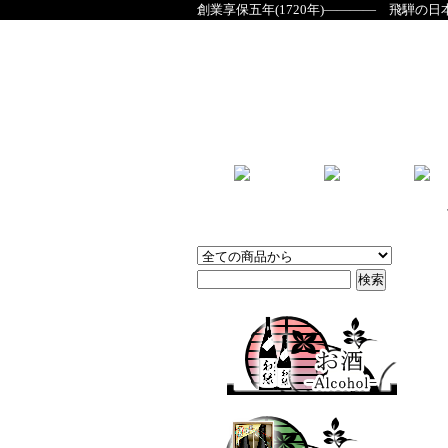
創業享保五年(1720年)―――― 飛騨の日
商品検索