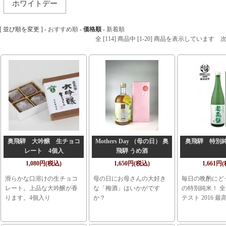
ホワイトデー
[ 並び順を変更 ] -
おすすめ順
-
価格順
-
新着順
全 [114] 商品中 [1-20] 商品を表示しています
奥飛騨 大吟醸 生チョコ
Mothers Day （母の日） 奥
奥飛騨 特別純米
レート 4個入
飛騨 うめ酒
1,080円(税込)
1,650円(税込)
1,661円
滑らかな口溶けの生チョコ
母の日にお母さんの大好き
毎日の晩酌にど
レート。上品な大吟醸が香
な「梅酒」はいかがです
の特別純米！ 
ります。4個入り
か？
テスト 2016 