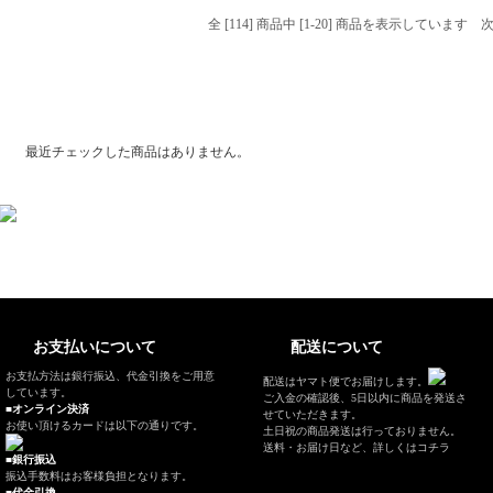
全 [114] 商品中 [1-20] 商品を表示しています
最近チェックした商品
最近チェックした商品はありません。
お支払いについて
配送について
お支払方法は銀行振込、代金引換をご用意
配送はヤマト便でお届けします。
しています。
ご入金の確認後、5日以内に商品を発送さ
■オンライン決済
せていただきます。
お使い頂けるカードは以下の通りです。
土日祝の商品発送は行っておりません。
送料・お届け日など、
詳しくはコチラ
■銀行振込
振込手数料はお客様負担となります。
■代金引換