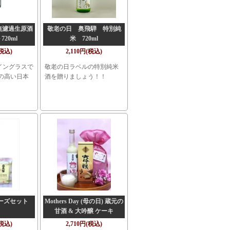
無濾過生原酒
敬老の日 奥飛騨 特別純
20ml
米 720ml
(税込)
2,110円(税込)
イングラスで
敬老の日ラベルの特別純米
の高い日本
酒を贈りましょう！！
ーズセット
Mothers Day (母の日) 蔵元の
甘酒 & 大吟醸 ケーキ
(税込)
2,710円(税込)