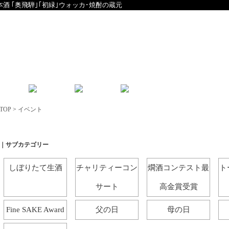
本酒 ｢奥飛騨｣｢初緑｣ウォッカ･焼酎の蔵元
English
中文
TOP
>
イベント
イベント
｜サブカテゴリー
しぼりたて生酒
チャリティーコン
燗酒コンテスト最
ト
サート
高金賞受賞
Fine SAKE Award
父の日
母の日