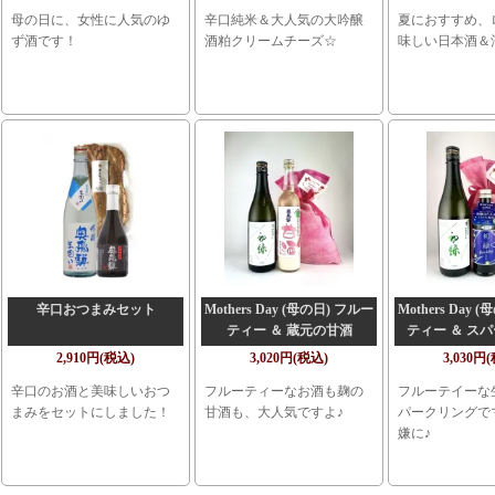
母の日に、女性に人気のゆ
辛口純米＆大人気の大吟醸
夏におすすめ、
ず酒です！
酒粕クリームチーズ☆
味しい日本酒＆
辛口おつまみセット
Mothers Day (母の日) フルー
Mothers Day 
ティー ＆ 蔵元の甘酒
ティー ＆ ス
2,910円(税込)
3,020円(税込)
3,030円
辛口のお酒と美味しいおつ
フルーティーなお酒も麹の
フルーテイーな
まみをセットにしました！
甘酒も、大人気ですよ♪
パークリングで
嫌に♪