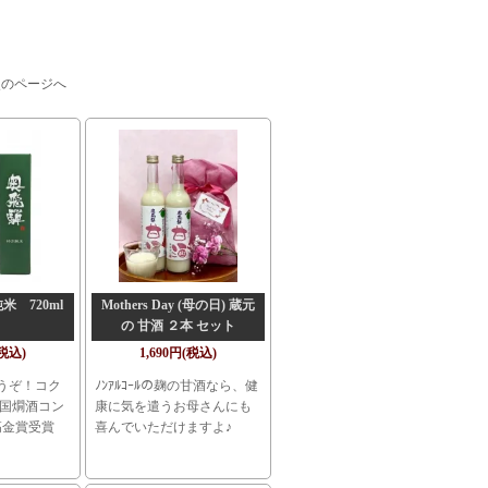
次のページへ
 720ml
Mothers Day (母の日) 蔵元
の 甘酒 ２本 セット
(税込)
1,690円(税込)
うぞ！コク
ﾉﾝｱﾙｺｰﾙの麹の甘酒なら、健
全国燗酒コン
康に気を遣うお母さんにも
最高金賞受賞
喜んでいただけますよ♪