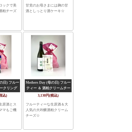
ロックで美
甘党のお母さまには麹の甘
酒粕チーズ
酒としっとり酒ケーキ☆
(母の日) フルー
Mothers Day (母の日) フルー
パークリング
ティー ＆ 酒粕クリームチー
ズ
(税込)
3,130円(税込)
生原酒とス
フルーティーな生原酒＆大
ママもご機
人気の大吟醸酒粕クリーム
チーズ☆