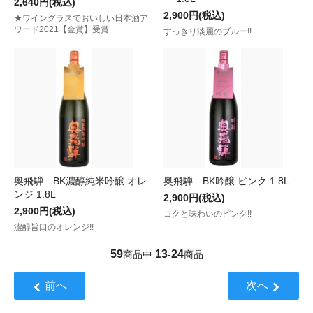
2,640円(税込)
2,900円(税込)
★ワイングラスでおいしい日本酒ア
ワード2021【金賞】受賞
すっきり淡麗のブルー!!
奥飛騨 BK濃醇純米吟醸 オレ
奥飛騨 BK吟醸 ピンク 1.8L
ンジ 1.8L
2,900円(税込)
2,900円(税込)
コクと味わいのピンク!!
濃醇旨口のオレンジ!!
59
13
24
商品中
-
商品
前へ
次へ