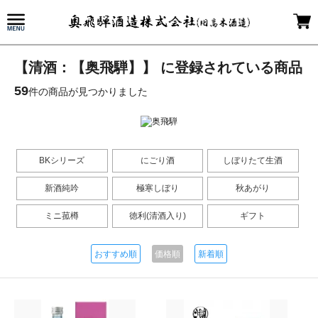
【清酒：【奥飛騨】】 に登録されている商品
59
件の商品が見つかりました
BKシリーズ
にごり酒
しぼりたて生酒
新酒純吟
極寒しぼり
秋あがり
ミニ菰樽
徳利(清酒入り)
ギフト
おすすめ順
価格順
新着順