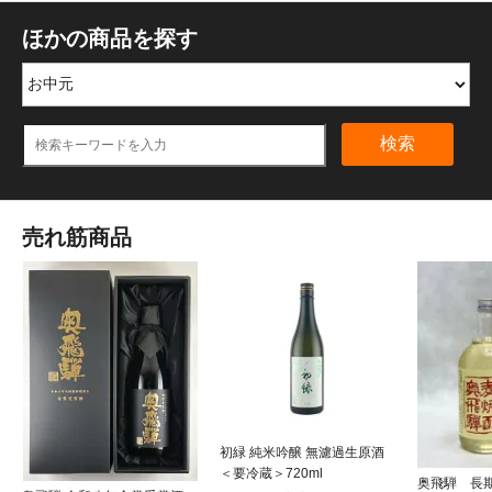
ほかの商品を探す
検索
売れ筋商品
初緑 純米吟醸 無濾過生原酒
＜要冷蔵＞720ml
奥飛騨 長