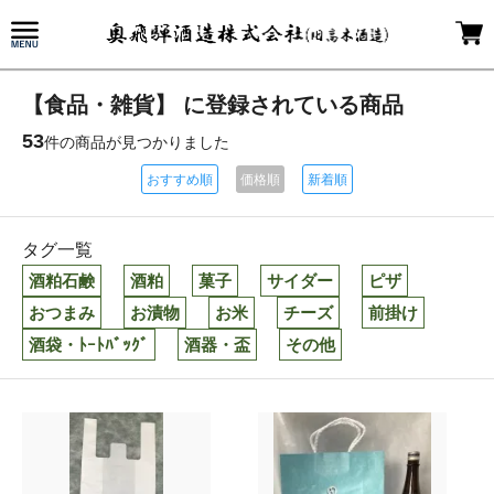
【食品・雑貨】 に登録されている商品
53
件の商品が見つかりました
おすすめ順
価格順
新着順
タグ一覧
酒粕石鹸
酒粕
菓子
サイダー
ピザ
おつまみ
お漬物
お米
チーズ
前掛け
酒袋・ﾄｰﾄﾊﾞｯｸﾞ
酒器・盃
その他