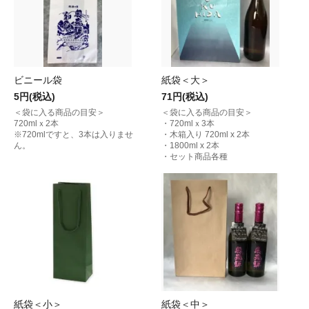
ビニール袋
紙袋＜大＞
5円(税込)
71円(税込)
＜袋に入る商品の目安＞
＜袋に入る商品の目安＞
720mlｘ2本
・720mlｘ3本
※720mlですと、3本は入りませ
・木箱入り 720ml x 2本
ん。
・1800ml x 2本
・セット商品各種
紙袋＜小＞
紙袋＜中＞