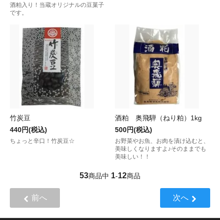
酒粕入り！当蔵オリジナルの豆菓子
です。
竹炭豆
酒粕 奥飛騨（ねり粕）1kg
440円(税込)
500円(税込)
ちょっと辛口！竹炭豆☆
お野菜やお魚、お肉を漬け込むと、
美味しくなりますよ♪そのままでも
美味しい！！
53
1
12
商品中
-
商品
前へ
次へ