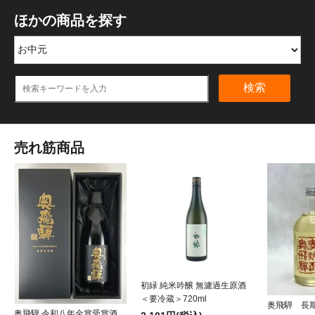
ほかの商品を探す
検索
売れ筋商品
初緑 純米吟醸 無濾過生原酒
＜要冷蔵＞720ml
奥飛騨 長
奥飛騨 令和八年金賞受賞酒