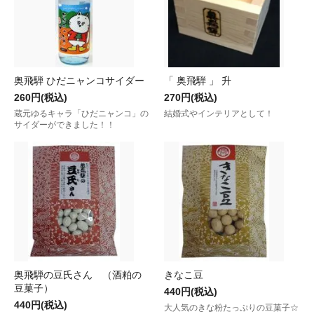
奥飛騨 ひだニャンコサイダー
「 奥飛騨 」 升
260円(税込)
270円(税込)
蔵元ゆるキャラ「ひだニャンコ」の
結婚式やインテリアとして！
サイダーができました！！
奥飛騨の豆氏さん （酒粕の
きなこ豆
豆菓子）
440円(税込)
440円(税込)
大人気のきな粉たっぷりの豆菓子☆